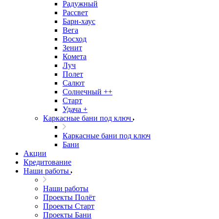
Радужный
Рассвет
Барн-хаус
Вега
Восход
Зенит
Комета
Луч
Полет
Салют
Солнечный ++
Старт
Удача +
Каркасные бани под ключ
Каркасные бани под ключ
Бани
Акции
Кредитование
Наши работы
Наши работы
Проекты Полёт
Проекты Старт
Проекты Бани