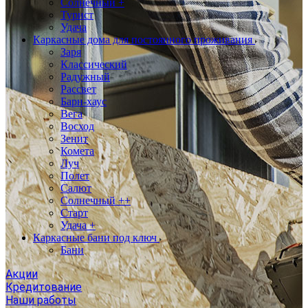
Солнечный +
Турист
Удача
Каркасные дома для постоянного проживания
Заря
Классический
Радужный
Рассвет
Барн-хаус
Вега
Восход
Зенит
Комета
Луч
Полет
Салют
Солнечный ++
Старт
Удача +
Каркасные бани под ключ
Бани
Акции
Кредитование
Наши работы