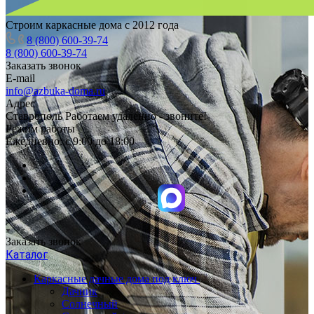
Строим каркасные дома с 2012 года
8 (800) 600-39-74
8 (800) 600-39-74
Заказать звонок
E-mail
info@azbuka-doma.ru
Адрес
Ставрополь Работаем удаленно - звоните!
Режим работы
Ежедневно: с 9:00 до 18:00
Заказать звонок
Каталог
Каркасные дачные дома под ключ
Дачник
Солнечный