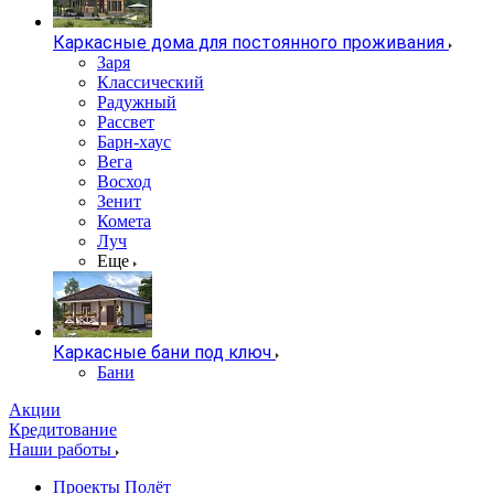
Каркасные дома для постоянного проживания
Заря
Классический
Радужный
Рассвет
Барн-хаус
Вега
Восход
Зенит
Комета
Луч
Еще
Каркасные бани под ключ
Бани
Акции
Кредитование
Наши работы
Проекты Полёт