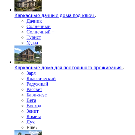
Каркасные дачные дома под ключ
Дачник
Солнечный
Солнечный +
Турист
Удача
Каркасные дома для постоянного проживания
Заря
Классический
Радужный
Рассвет
Барн-хаус
Вега
Восход
Зенит
Комета
Луч
Еще