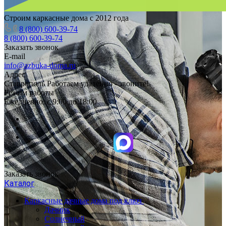
Строим каркасные дома с 2012 года
8 (800) 600-39-74
8 (800) 600-39-74
Заказать звонок
E-mail
info@azbuka-doma.ru
Адрес
Ставрополь Работаем удаленно - звоните!
Режим работы
Ежедневно: с 9:00 до 18:00
Заказать звонок
Каталог
Каркасные дачные дома под ключ
Дачник
Солнечный