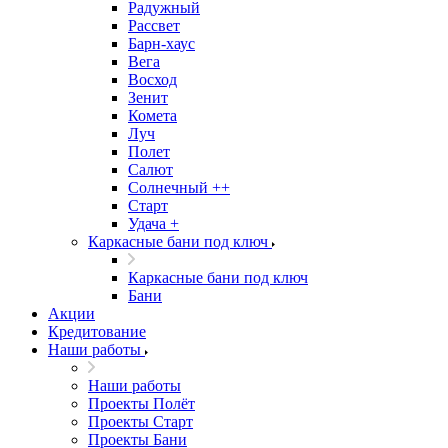
Радужный
Рассвет
Барн-хаус
Вега
Восход
Зенит
Комета
Луч
Полет
Салют
Солнечный ++
Старт
Удача +
Каркасные бани под ключ
Каркасные бани под ключ
Бани
Акции
Кредитование
Наши работы
Наши работы
Проекты Полёт
Проекты Старт
Проекты Бани