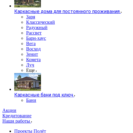
Каркасные дома для постоянного проживания
Заря
Классический
Радужный
Рассвет
Барн-хаус
Вега
Восход
Зенит
Комета
Луч
Еще
Каркасные бани под ключ
Бани
Акции
Кредитование
Наши работы
Проекты Полёт