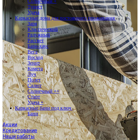
Солнечный +
Турист
Удача
Каркасные дома для постоянного проживания
Заря
Классический
Радужный
Рассвет
Барн-хаус
Вега
Восход
Зенит
Комета
Луч
Полет
Салют
Солнечный ++
Старт
Удача +
Каркасные бани под ключ
Бани
Акции
Кредитование
Наши работы