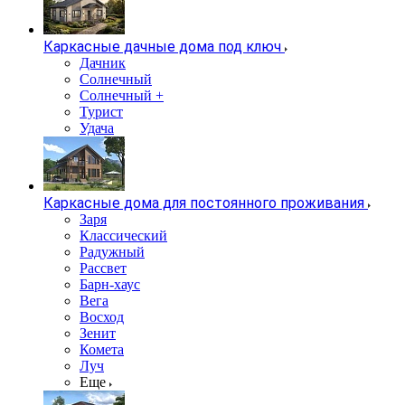
Каркасные дачные дома под ключ
Дачник
Солнечный
Солнечный +
Турист
Удача
Каркасные дома для постоянного проживания
Заря
Классический
Радужный
Рассвет
Барн-хаус
Вега
Восход
Зенит
Комета
Луч
Еще