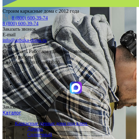
Строим каркасные дома с 2012 года
8 (800) 600-39-74
8 (800) 600-39-74
Заказать звонок
E-mail
info@azbuka-doma.ru
Адрес
Ставрополь Работаем удаленно - звоните!
Режим работы
Ежедневно: с 9:00 до 18:00
Заказать звонок
Каталог
Каркасные дачные дома под ключ
Дачник
Солнечный