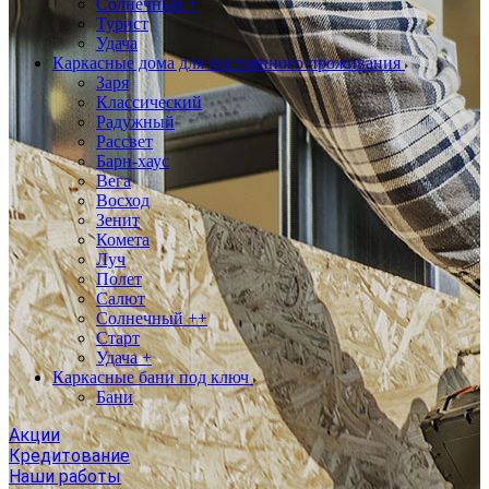
Солнечный +
Турист
Удача
Каркасные дома для постоянного проживания
Заря
Классический
Радужный
Рассвет
Барн-хаус
Вега
Восход
Зенит
Комета
Луч
Полет
Салют
Солнечный ++
Старт
Удача +
Каркасные бани под ключ
Бани
Акции
Кредитование
Наши работы