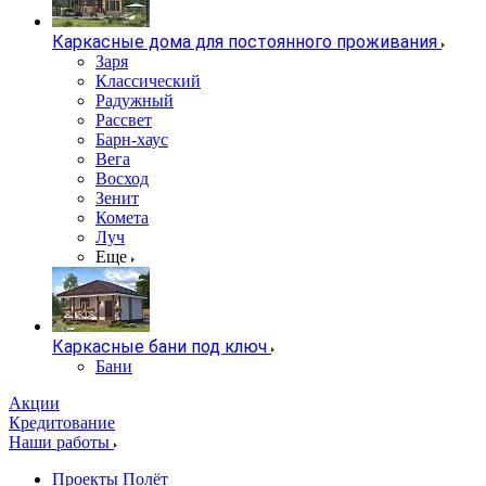
Каркасные дома для постоянного проживания
Заря
Классический
Радужный
Рассвет
Барн-хаус
Вега
Восход
Зенит
Комета
Луч
Еще
Каркасные бани под ключ
Бани
Акции
Кредитование
Наши работы
Проекты Полёт