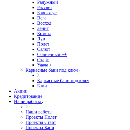
Радужный
Рассвет
Барн-хаус
Вега
Восход
Зенит
Комета
Луч
Полет
Салют
Солнечный ++
Старт
Удача +
Каркасные бани под ключ
Каркасные бани под ключ
Бани
Акции
Кредитование
Наши работы
Наши работы
Проекты Полёт
Проекты Старт
Проекты Бани