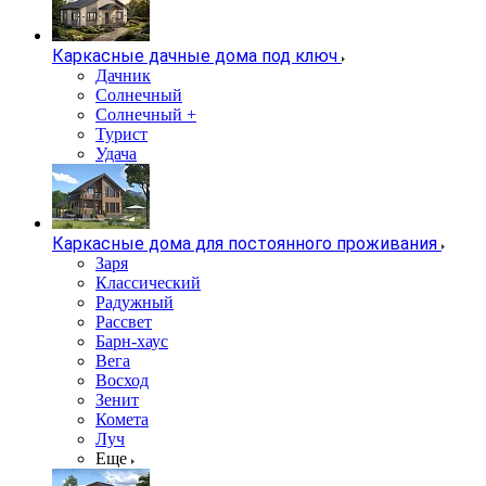
Каркасные дачные дома под ключ
Дачник
Солнечный
Солнечный +
Турист
Удача
Каркасные дома для постоянного проживания
Заря
Классический
Радужный
Рассвет
Барн-хаус
Вега
Восход
Зенит
Комета
Луч
Еще