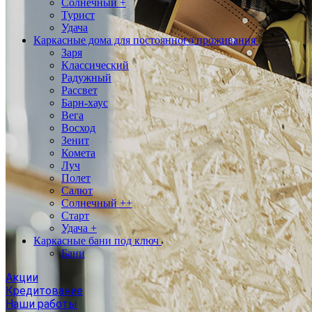
Солнечный +
Турист
Удача
Каркасные дома для постоянного проживания
Заря
Классический
Радужный
Рассвет
Барн-хаус
Вега
Восход
Зенит
Комета
Луч
Полет
Салют
Солнечный ++
Старт
Удача +
Каркасные бани под ключ
Бани
Акции
Кредитование
Наши работы