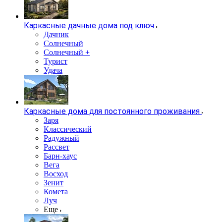
Каркасные дачные дома под ключ
Дачник
Солнечный
Солнечный +
Турист
Удача
Каркасные дома для постоянного проживания
Заря
Классический
Радужный
Рассвет
Барн-хаус
Вега
Восход
Зенит
Комета
Луч
Еще