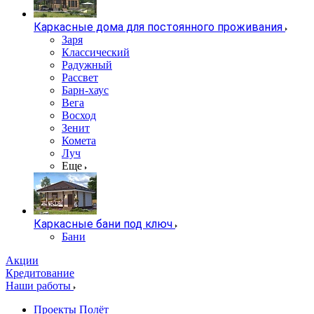
Каркасные дома для постоянного проживания
Заря
Классический
Радужный
Рассвет
Барн-хаус
Вега
Восход
Зенит
Комета
Луч
Еще
Каркасные бани под ключ
Бани
Акции
Кредитование
Наши работы
Проекты Полёт