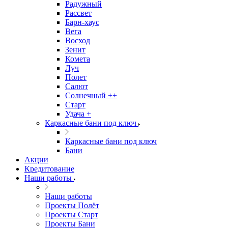
Радужный
Рассвет
Барн-хаус
Вега
Восход
Зенит
Комета
Луч
Полет
Салют
Солнечный ++
Старт
Удача +
Каркасные бани под ключ
Каркасные бани под ключ
Бани
Акции
Кредитование
Наши работы
Наши работы
Проекты Полёт
Проекты Старт
Проекты Бани