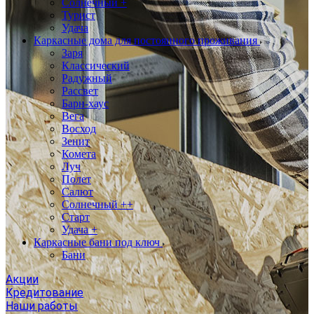
Солнечный +
Турист
Удача
Каркасные дома для постоянного проживания
Заря
Классический
Радужный
Рассвет
Барн-хаус
Вега
Восход
Зенит
Комета
Луч
Полет
Салют
Солнечный ++
Старт
Удача +
Каркасные бани под ключ
Бани
Акции
Кредитование
Наши работы