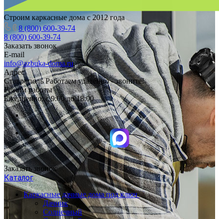
Строим каркасные дома с 2012 года
8 (800) 600-39-74
8 (800) 600-39-74
Заказать звонок
E-mail
info@azbuka-doma.ru
Адрес
Ставрополь Работаем удаленно - звоните!
Режим работы
Ежедневно: с 9:00 до 18:00
Заказать звонок
Каталог
Каркасные дачные дома под ключ
Дачник
Солнечный