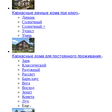
Каркасные дачные дома под ключ
Дачник
Солнечный
Солнечный +
Турист
Удача
Каркасные дома для постоянного проживания
Заря
Классический
Радужный
Рассвет
Барн-хаус
Вега
Восход
Зенит
Комета
Луч
Еще