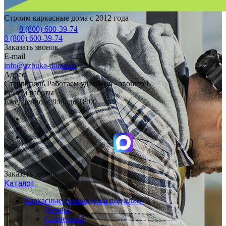
Строим каркасные дома с 2012 года
8 (800) 600-39-74
8 (800) 600-39-74
Заказать звонок
E-mail
info@azbuka-doma.ru
Адрес
Ставрополь Работаем удаленно - звоните!
Режим работы
Ежедневно: с 9:00 до 18:00
Заказать звонок
Каталог
Каркасные дачные дома под ключ
Дачник
Солнечный