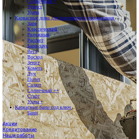
Солнечный +
Турист
Удача
Каркасные дома для постоянного проживания
Заря
Классический
Радужный
Рассвет
Барн-хаус
Вега
Восход
Зенит
Комета
Луч
Полет
Салют
Солнечный ++
Старт
Удача +
Каркасные бани под ключ
Бани
Акции
Кредитование
Наши работы