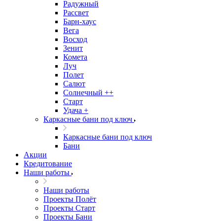
Радужный
Рассвет
Барн-хаус
Вега
Восход
Зенит
Комета
Луч
Полет
Салют
Солнечный ++
Старт
Удача +
Каркасные бани под ключ
Каркасные бани под ключ
Бани
Акции
Кредитование
Наши работы
Наши работы
Проекты Полёт
Проекты Старт
Проекты Бани