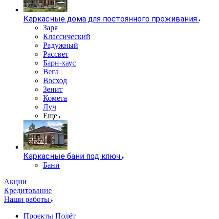
Каркасные дома для постоянного проживания
Заря
Классический
Радужный
Рассвет
Барн-хаус
Вега
Восход
Зенит
Комета
Луч
Еще
Каркасные бани под ключ
Бани
Акции
Кредитование
Наши работы
Проекты Полёт