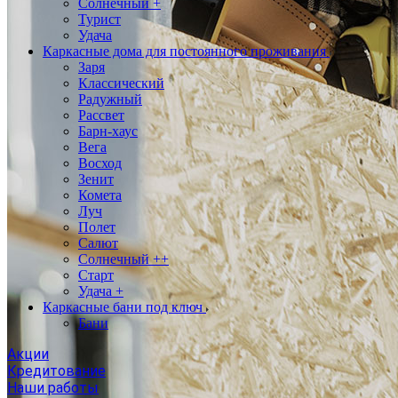
Солнечный +
Турист
Удача
Каркасные дома для постоянного проживания
Заря
Классический
Радужный
Рассвет
Барн-хаус
Вега
Восход
Зенит
Комета
Луч
Полет
Салют
Солнечный ++
Старт
Удача +
Каркасные бани под ключ
Бани
Акции
Кредитование
Наши работы